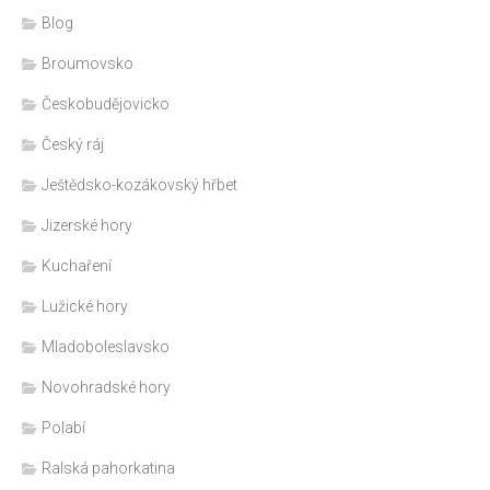
Blog
Broumovsko
Českobudějovicko
Český ráj
Ještědsko-kozákovský hřbet
Jizerské hory
Kuchaření
Lužické hory
Mladoboleslavsko
Novohradské hory
Polabí
Ralská pahorkatina