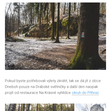
Pokud byste potřebovali výlety zkrátit, tak se dá jít z obce
Dneboh pouze na Drábské světničky a další den naopak
projít od restaurace Na Krásné vyhlídce
okruh do Příhraz
.