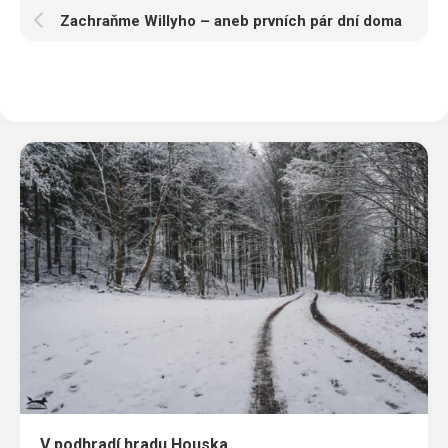
Zachraňme Willyho – aneb prvních pár dní doma
V podhradí hradu Houska