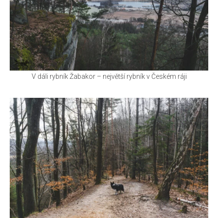
V dáli rybník Žabakor – největší rybník v Českém ráji