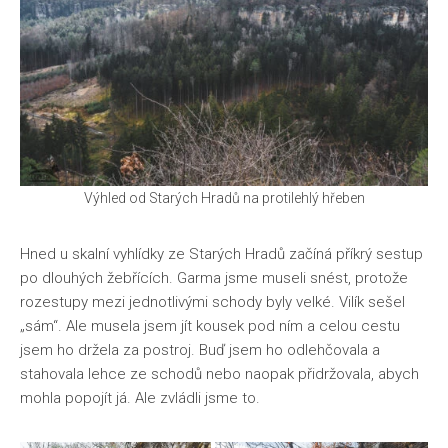
Výhled od Starých Hradů na protilehlý hřeben
Hned u skalní vyhlídky ze Starých Hradů začíná příkrý sestup
po dlouhých žebřících. Garma jsme museli snést, protože
rozestupy mezi jednotlivými schody byly velké. Vilík sešel
„sám“. Ale musela jsem jít kousek pod ním a celou cestu
jsem ho držela za postroj. Buď jsem ho odlehčovala a
stahovala lehce ze schodů nebo naopak přidržovala, abych
mohla popojít já. Ale zvládli jsme to.