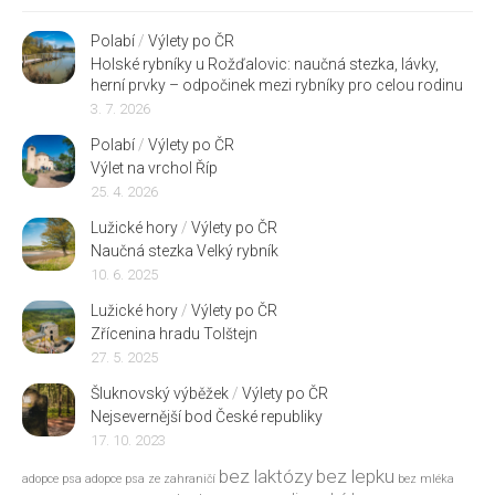
Polabí
/
Výlety po ČR
Holské rybníky u Rožďalovic: naučná stezka, lávky,
herní prvky – odpočinek mezi rybníky pro celou rodinu
3. 7. 2026
Polabí
/
Výlety po ČR
Výlet na vrchol Říp
25. 4. 2026
Lužické hory
/
Výlety po ČR
Naučná stezka Velký rybník
10. 6. 2025
Lužické hory
/
Výlety po ČR
Zřícenina hradu Tolštejn
27. 5. 2025
Šluknovský výběžek
/
Výlety po ČR
Nejsevernější bod České republiky
17. 10. 2023
bez laktózy
bez lepku
adopce psa
adopce psa ze zahraničí
bez mléka