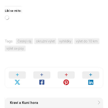
Líbí se mi to:
Načítání…
Tags:
Český ráj
okružní výlet
vyhlídky
výlet do 10 km
výlet se psy
Kraví a Kuní hora