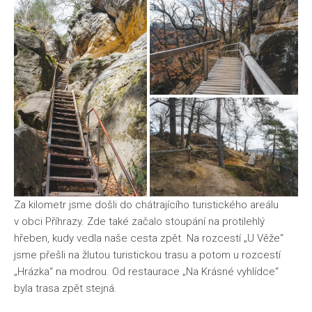
Za kilometr jsme došli do chátrajícího turistického areálu
v obci Příhrazy. Zde také začalo stoupání na protilehlý
hřeben, kudy vedla naše cesta zpět. Na rozcestí „U Věže“
jsme přešli na žlutou turistickou trasu a potom u rozcestí
„Hrázka“ na modrou. Od restaurace „Na Krásné vyhlídce“
byla trasa zpět stejná.