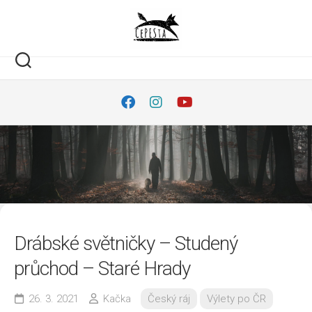
Skip
to
content
Drábské světničky – Studený
průchod – Staré Hrady
26. 3. 2021
Kačka
Český ráj
Výlety po ČR