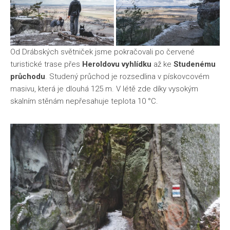
Od Drábských světniček jsme pokračovali po červené
turistické trase přes
Heroldovu vyhlídku
až ke
Studenému
průchodu
. Studený průchod je rozsedlina v pískovcovém
masivu, která je dlouhá 125 m. V létě zde díky vysokým
skalním stěnám nepřesahuje teplota 10 °C.