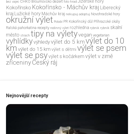
Jizerské hory
CHKO Broumovsko
dezert
bez vajec
foto
hrad
Kokořínsko - Máchův kraj
Kokořínsko
Liberecký
kraj
Lužické hory
Máchův kraj
Novohradské hory
nekupuj adoptuj
okružní výlet
PR Kokořínský důl
Příhrazské skály
Polabí
skalní
rozhledna
Ralská pahorkatina
recepty
rodinný výlet
rybnik
rybník
tipy na výlety
vegan
město
vegetarian
strach
výlet do 10
vyhlídky
výlet do 5 km
výhledy
výlet se psem
km
výlet do 15 km
výlet s dětmi
výlet se psy
výlet v zimě
výlet s kočárkem
Český ráj
zříceniny
Nejnovější recepty