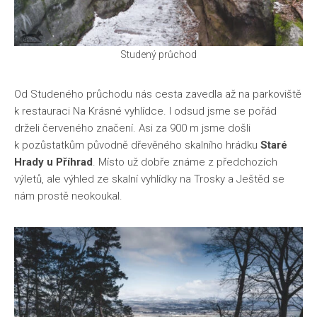
Studený průchod
Od Studeného průchodu nás cesta zavedla až na parkoviště
k restauraci Na Krásné vyhlídce. I odsud jsme se pořád
drželi červeného značení. Asi za 900 m jsme došli
k pozůstatkům původně dřevěného skalního hrádku
Staré
Hrady u Příhrad
. Místo už dobře známe z předchozích
výletů, ale výhled ze skalní vyhlídky na Trosky a Ještěd se
nám prostě neokoukal.