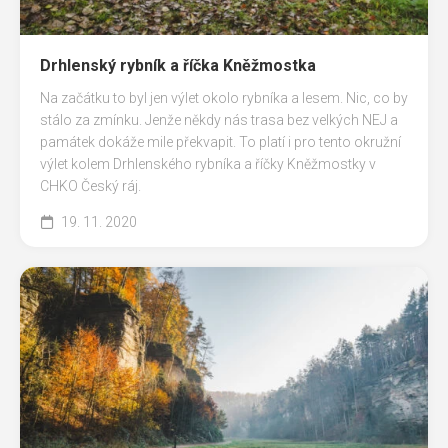
Drhlenský rybník a říčka Kněžmostka
Na začátku to byl jen výlet okolo rybníka a lesem. Nic, co by
stálo za zmínku. Jenže někdy nás trasa bez velkých NEJ a
památek dokáže mile překvapit. To platí i pro tento okružní
výlet kolem Drhlenského rybníka a říčky Kněžmostky v
CHKO Český ráj.
19. 11. 2020