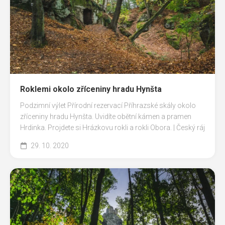
Roklemi okolo zříceniny hradu Hynšta
Podzimní výlet Přírodní rezervací Příhrazské skály okolo
zříceniny hradu Hynšta. Uvidíte obětní kámen a pramen
Hrdinka. Projdete si Hrázkovu rokli a rokli Obora. | Český ráj
29. 10. 2020