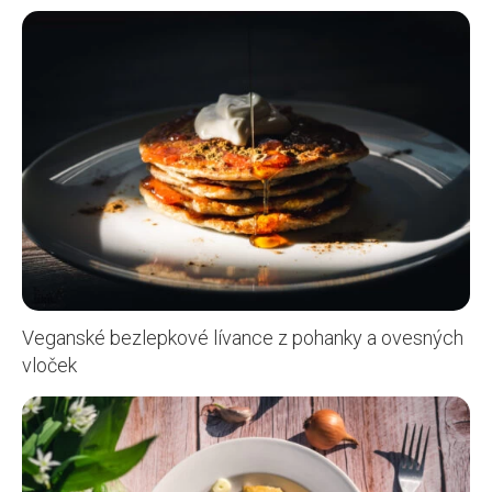
Veganské bezlepkové lívance z pohanky a ovesných
vloček