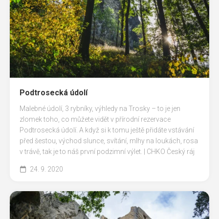
Podtrosecká údolí
Malebné údolí, 3 rybníky, výhledy na Trosky – to je jen
zlomek toho, co můžete vidět v přírodní rezervace
Podtrosecká údolí. A když si k tomu ještě přidáte vstávání
před šestou, východ slunce, svítání, mlhy na loukách, rosa
v trávě, tak je to náš první podzimní výlet. | CHKO Český ráj
24. 9. 2020