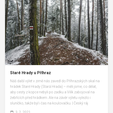
Staré Hrady u Příhraz
Náš další výlet v zimě nás zavedl do Příhrazských skal na
hrádek Staré Hrady (Stará Hrada) – měli jsme, co dělat,
aby cesty z kopce nebyli po zadku a Vilík zabojoval na
žebřících před hrádkem. Ale na závěr výletu vylezlo i
sluníčko, takže byl i čas na koulovačku. | Český ráj
3. 2. 2021