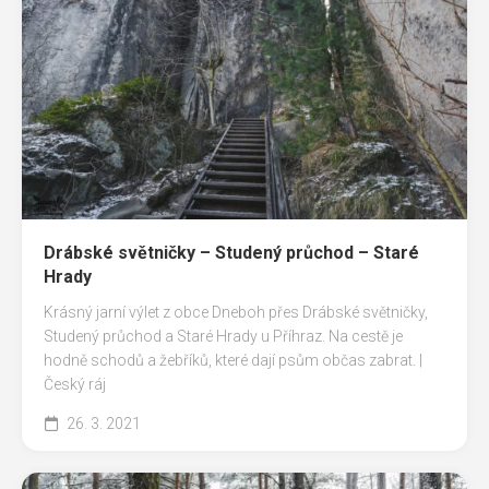
Drábské světničky – Studený průchod – Staré
Hrady
Krásný jarní výlet z obce Dneboh přes Drábské světničky,
Studený průchod a Staré Hrady u Příhraz. Na cestě je
hodně schodů a žebříků, které dají psům občas zabrat. |
Český ráj
26. 3. 2021