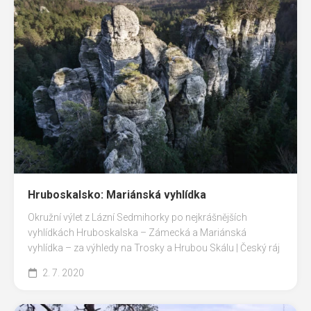
Hruboskalsko: Mariánská vyhlídka
Okružní výlet z Lázní Sedmihorky po nejkrášnějších
vyhlídkách Hruboskalska – Zámecká a Mariánská
vyhlídka – za výhledy na Trosky a Hrubou Skálu | Český ráj
2. 7. 2020