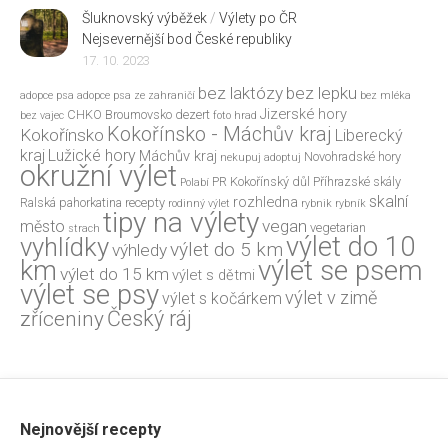
Šluknovský výběžek
/
Výlety po ČR
Nejsevernější bod České republiky
17. 10. 2023
bez laktózy
bez lepku
adopce psa
adopce psa ze zahraničí
bez mléka
Jizerské hory
CHKO Broumovsko
dezert
bez vajec
foto
hrad
Kokořínsko - Máchův kraj
Kokořínsko
Liberecký
kraj
Lužické hory
Máchův kraj
Novohradské hory
nekupuj adoptuj
okružní výlet
PR Kokořínský důl
Příhrazské skály
Polabí
skalní
rozhledna
Ralská pahorkatina
recepty
rodinný výlet
rybnik
rybník
tipy na výlety
vegan
město
vegetarian
strach
výlet do 10
vyhlídky
výlet do 5 km
výhledy
výlet se psem
km
výlet do 15 km
výlet s dětmi
výlet se psy
výlet v zimě
výlet s kočárkem
Český ráj
zříceniny
Nejnovější recepty