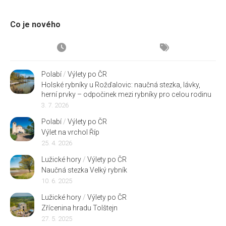
Co je nového
Polabí
/
Výlety po ČR
Holské rybníky u Rožďalovic: naučná stezka, lávky,
herní prvky – odpočinek mezi rybníky pro celou rodinu
3. 7. 2026
Polabí
/
Výlety po ČR
Výlet na vrchol Říp
25. 4. 2026
Lužické hory
/
Výlety po ČR
Naučná stezka Velký rybník
10. 6. 2025
Lužické hory
/
Výlety po ČR
Zřícenina hradu Tolštejn
27. 5. 2025