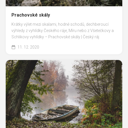
Prachovské skály
Krátky výlet mezi skalami, hodně schodů, dechberoucí
výhledy z vyhlídky Českého ráje, Míru nebo z Všetečkovy a
Schlikovy vyhlídky – Prachovské skály | Český ráj
11. 12. 2020