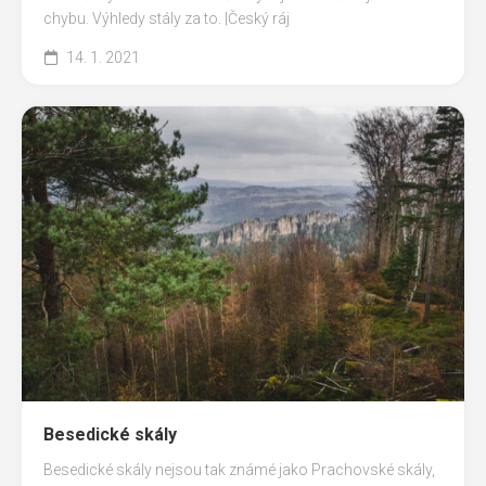
chybu. Výhledy stály za to. |Český ráj
14. 1. 2021
Besedické skály
Besedické skály nejsou tak známé jako Prachovské skály,