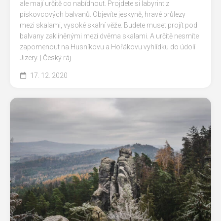
ale mají určitě co nabídnout. Projdete si labyrint z
pískovcových balvanů. Objevíte jeskyně, hravé průlezy
mezi skalami, vysoké skalní věže. Budete muset projít pod
balvany zaklíněnými mezi dvěma skalami. A určitě nesmíte
zapomenout na Husníkovu a Hořákovu vyhlídku do údolí
Jizery. | Český ráj
17. 12. 2020