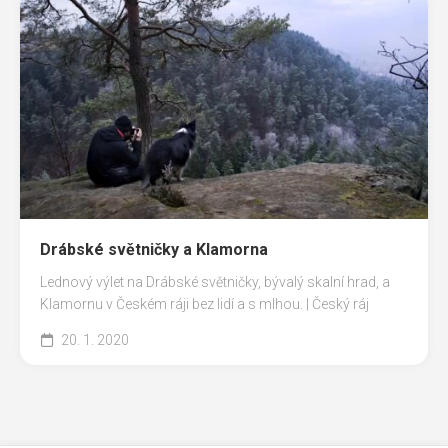
Drábské světničky a Klamorna
Lednový výlet na Drábské světničky, bývalý skalní hrad, a
Klamornu v Českém ráji bez lidí a s mlhou. | Český ráj
20. 1. 2020