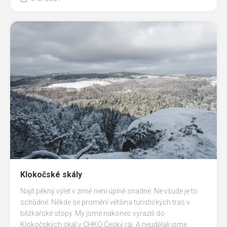
Klokočské skály
Najít pěkný výlet v zimě není úplně snadné. Ne všude je to
schůdné. Někde se promění většina turistických tras v
běžkařské stopy. My jsme nakonec vyrazili do
Klokočských skal v CHKO Český ráj. A neudělali jsme