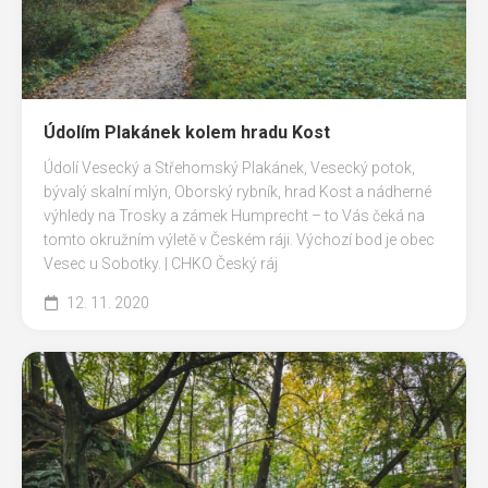
Údolím Plakánek kolem hradu Kost
Údolí Vesecký a Střehomský Plakánek, Vesecký potok,
bývalý skalní mlýn, Oborský rybník, hrad Kost a nádherné
výhledy na Trosky a zámek Humprecht – to Vás čeká na
tomto okružním výletě v Českém ráji. Výchozí bod je obec
Vesec u Sobotky. | CHKO Český ráj
12. 11. 2020