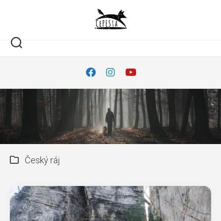
Skip
to
content
Český ráj